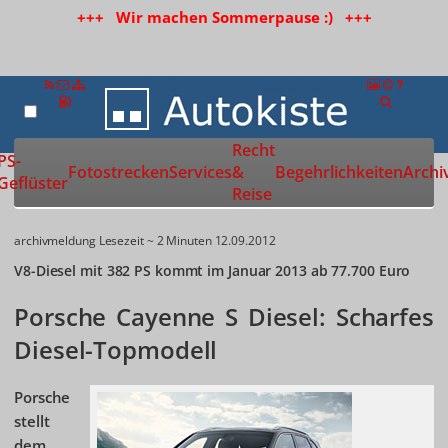
+++ Wir machen Sommerpause :) +++
Recht
Zur Startseite
PS-
Fotostrecken
Services
&
Begehrlichkeiten
Archi
Geflüster
Reise
archivmeldung
Lesezeit ~ 2 Minuten
12.09.2012
V8-Diesel mit 382 PS kommt im Januar 2013 ab 77.700 Euro
Porsche Cayenne S Diesel: Scharfes
Diesel-Topmodell
Porsche
stellt
dem