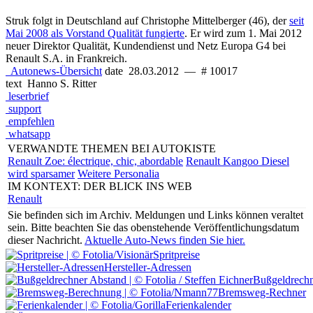
Struk folgt in Deutschland auf Christophe Mittelberger (46), der
seit
Mai 2008 als Vorstand Qualität fungierte
. Er wird zum 1. Mai 2012
neuer Direktor Qualität, Kundendienst und Netz Europa G4 bei
Renault S.A. in Frankreich.
Autonews-Übersicht
date
28.03.2012
—
# 10017
text
Hanno S. Ritter
leserbrief
support
empfehlen
whatsapp
VERWANDTE THEMEN BEI AUTOKISTE
Renault Zoe: électrique, chic, abordable
Renault Kangoo Diesel
wird sparsamer
Weitere Personalia
IM KONTEXT: DER BLICK INS WEB
Renault
Sie befinden sich im Archiv.
Meldungen und Links können veraltet
sein. Bitte beachten Sie das obenstehende Veröffentlichungsdatum
dieser Nachricht.
Aktuelle Auto-News finden Sie hier.
Spritpreise
Hersteller-Adressen
Bußgeldrechn
Bremsweg-Rechner
Ferienkalender