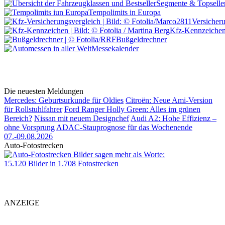
Segmente & Topselle
Tempolimits in Europa
Versicher
Kfz-Kennzeiche
Bußgeldrechner
Messekalender
Die neuesten Meldungen
Mercedes: Geburtsurkunde für Oldies
Citroën: Neue Ami-Version
für Rollstuhlfahrer
Ford Ranger Holly Green: Alles im grünen
Bereich?
Nissan mit neuem Designchef
Audi A2: Hohe Effizienz –
ohne Vorsprung
ADAC-Stauprognose für das Wochenende
07.-09.08.2026
Auto-Fotostrecken
Bilder sagen mehr als Worte
:
15.120 Bilder in 1.708 Fotostrecken
ANZEIGE