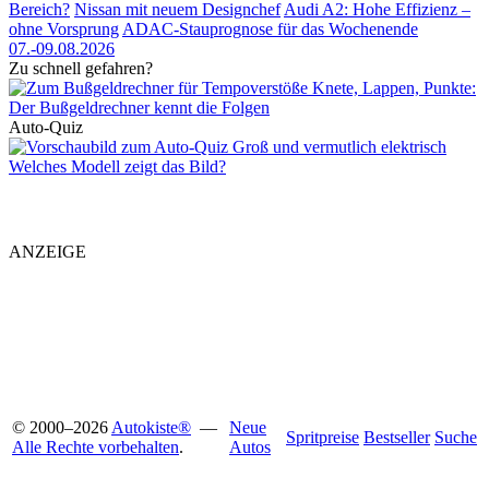
Bereich?
Nissan mit neuem Designchef
Audi A2: Hohe Effizienz –
ohne Vorsprung
ADAC-Stauprognose für das Wochenende
07.-09.08.2026
Zu schnell gefahren?
Knete, Lappen, Punkte:
Der Bußgeldrechner kennt die Folgen
Auto-Quiz
Groß und vermutlich elektrisch
Welches Modell zeigt das Bild?
ANZEIGE
© 2000
–
2026
Autokiste®
—
Neue
Spritpreise
Bestseller
Suche
Alle Rechte vorbehalten
.
Autos