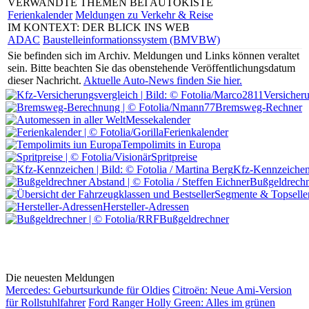
VERWANDTE THEMEN BEI AUTOKISTE
Ferienkalender
Meldungen zu Verkehr & Reise
IM KONTEXT: DER BLICK INS WEB
ADAC
Baustelleinformationssystem (BMVBW)
Sie befinden sich im Archiv.
Meldungen und Links können veraltet
sein. Bitte beachten Sie das obenstehende Veröffentlichungsdatum
dieser Nachricht.
Aktuelle Auto-News finden Sie hier.
Versicher
Bremsweg-Rechner
Messekalender
Ferienkalender
Tempolimits in Europa
Spritpreise
Kfz-Kennzeiche
Bußgeldrechn
Segmente & Topselle
Hersteller-Adressen
Bußgeldrechner
Die neuesten Meldungen
Mercedes: Geburtsurkunde für Oldies
Citroën: Neue Ami-Version
für Rollstuhlfahrer
Ford Ranger Holly Green: Alles im grünen