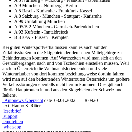
A 3 Nürnberg - Würzburg - Frankfurt - Oberhausen
A 9 München - Nürnberg - Berlin
A 5 Basel - Karlsruhe - Frankfurt - Kassel
A 8 Salzburg - München - Stuttgart - Karlsruhe
A 99 Umfahrung München
A 95/B 2 München - Garmisch-Partenkirchen
A 93 Kufstein - Inntaldreieck
B 310/A 7 Füssen - Kempten
Bei guten Wintersportverhältnissen kann es auch auf den
Zufahrtsstraßen in die Skigebiete der deutschen Mittelgebirge zu
Behinderungen kommen. Auf Wartezeiten wird man sich an den
Grenzübergängen nach und von Tschechien einstellen müssen. Weil
auch in Österreich die Weihnachtsferien enden und viele
Winterurlauber von dort kommen beziehungsweise dorthin fahren,
wird man auf den bedeutenden Winterrouten Österreichs um größere
Verkehrsstörungen ebenfalls nicht herum kommen. Dies gilt auch
für die Hauptrouten in und aus den Skigebieten der Schweiz und
Italiens.
Autonews-Übersicht
date
03.01.2002
—
# 0920
text
Hanno S. Ritter
leserbrief
support
empfehlen
whatsapp