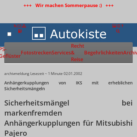
+++ Wir machen Sommerpause :) +++
Recht
Zur Startseite
PS-
Fotostrecken
Services
&
Begehrlichkeiten
Archi
Geflüster
Reise
archivmeldung
Lesezeit ~ 1 Minute
02.01.2002
Anhängerkupplungen von IKS mit erheblichen
Sicherheitsmängeln
Sicherheitsmängel bei
markenfremden
Anhängerkupplungen für Mitsubishi
Pajero