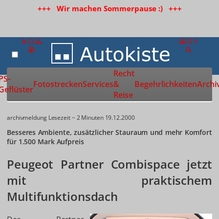
+++ Wir machen Sommerpause :) +++
Recht
Zur Startseite
PS-
Fotostrecken
Services
&
Begehrlichkeiten
Archi
Geflüster
Reise
archivmeldung
Lesezeit ~ 2 Minuten
19.12.2000
Besseres Ambiente, zusätzlicher Stauraum und mehr Komfort
für 1.500 Mark Aufpreis
Peugeot Partner Combispace jetzt
mit praktischem
Multifunktionsdach