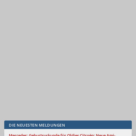
DIE NEUESTEN MELDUNGEN
Mercedes: Geburtsurkunde für Oldies
Citroën: Neue Ami-