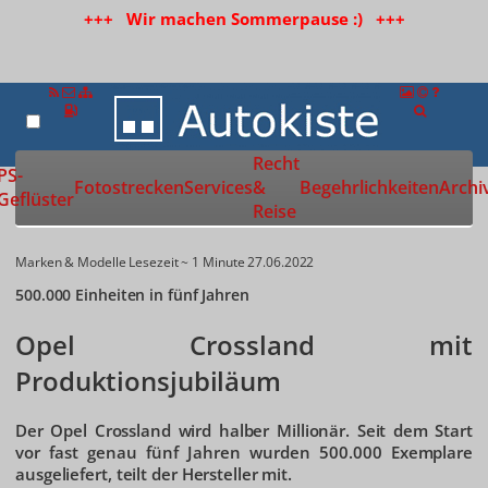
+++ Wir machen Sommerpause :) +++
Recht
Zur Startseite
PS-
Fotostrecken
Services
&
Begehrlichkeiten
Archi
Geflüster
Reise
Marken & Modelle
Lesezeit ~ 1 Minute
27.06.2022
500.000 Einheiten in fünf Jahren
Opel Crossland mit
Produktionsjubiläum
Der Opel Crossland wird halber Millionär. Seit dem Start
vor fast genau fünf Jahren wurden 500.000 Exemplare
ausgeliefert, teilt der Hersteller mit.