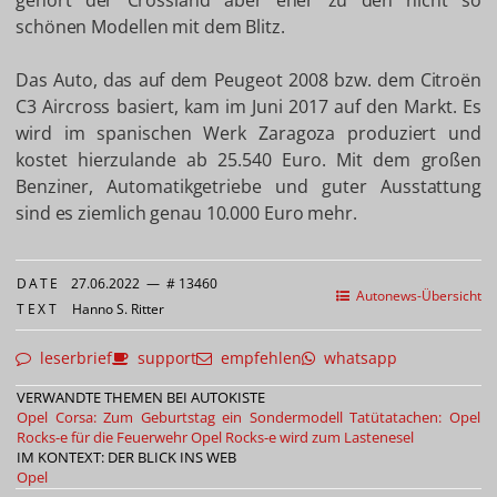
gehört der Crossland aber eher zu den nicht so
schönen Modellen mit dem Blitz.
Das Auto, das auf dem Peugeot 2008 bzw. dem Citroën
C3 Aircross basiert, kam im Juni 2017 auf den Markt. Es
wird im spanischen Werk Zaragoza produziert und
kostet hierzulande ab 25.540 Euro. Mit dem großen
Benziner, Automatikgetriebe und guter Ausstattung
sind es ziemlich genau 10.000 Euro mehr.
DATE
27.06.2022
—
# 13460
Autonews-Übersicht
TEXT
Hanno S. Ritter
leserbrief
support
empfehlen
whatsapp
VERWANDTE THEMEN BEI AUTOKISTE
Opel Corsa: Zum Geburtstag ein Sondermodell
Tatütatachen: Opel
Rocks-e für die Feuerwehr
Opel Rocks-e wird zum Lastenesel
IM KONTEXT: DER BLICK INS WEB
Opel