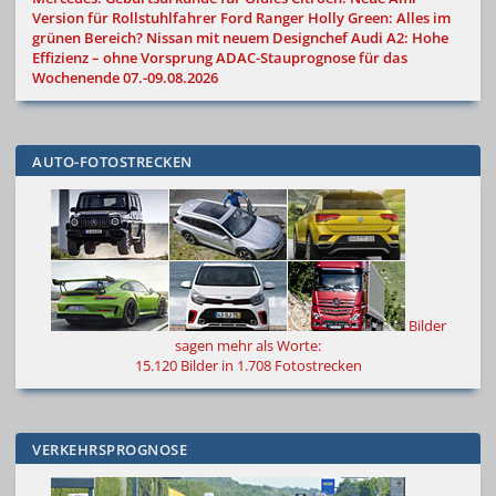
Version für Rollstuhlfahrer
Ford Ranger Holly Green: Alles im
grünen Bereich?
Nissan mit neuem Designchef
Audi A2: Hohe
Effizienz – ohne Vorsprung
ADAC-Stauprognose für das
Wochenende 07.-09.08.2026
AUTO-FOTOSTRECKEN
Bilder
sagen mehr als Worte
:
15.120 Bilder in 1.708 Fotostrecken
VERKEHRSPROGNOSE