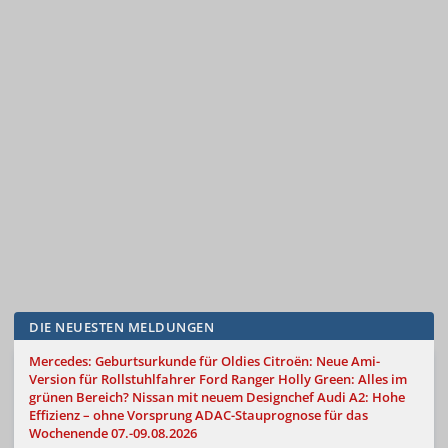
DIE NEUESTEN MELDUNGEN
Mercedes: Geburtsurkunde für Oldies
Citroën: Neue Ami-
Version für Rollstuhlfahrer
Ford Ranger Holly Green: Alles im
grünen Bereich?
Nissan mit neuem Designchef
Audi A2: Hohe
Effizienz – ohne Vorsprung
ADAC-Stauprognose für das
Wochenende 07.-09.08.2026