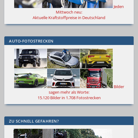
Jeden
Mittwoch neu:
Aktuelle Kraftstoffpreise in Deutschland
AUTO-FOTOSTRECKEN
Bilder
sagen mehr als Worte
:
15.120 Bilder in 1.708 Fotostrecken
ZU SCHNELL GEFAHREN?