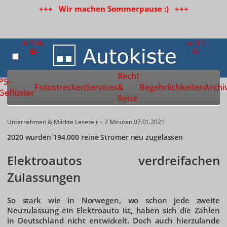
+++ Wir machen Sommerpause :) +++
Recht
Zur Startseite
PS-
Fotostrecken
Services
&
Begehrlichkeiten
Archi
Geflüster
Reise
Unternehmen & Märkte
Lesezeit ~ 2 Minuten
07.01.2021
2020 wurden 194.000 reine Stromer neu zugelassen
Elektroautos verdreifachen
Zulassungen
So stark wie in Norwegen, wo schon jede zweite
Neuzulassung ein Elektroauto ist, haben sich die Zahlen
in Deutschland nicht entwickelt. Doch auch hierzulande