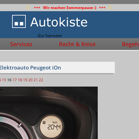
+++ Wir machen Sommerpause :) +++
Zur Startseite
Services
Recht & Reise
Begehr
Elektroauto Peugeot iOn
4
15
16
17
18
19
20
21
22