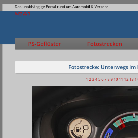
Das unabhängige Portal rund um Automobil & Verkehr
PS-Geflüster
Fotostrecken
Fotostrecke: Unterwegs im 
1
2
3
4
5
6
7
8
9
10
11
12
13
1