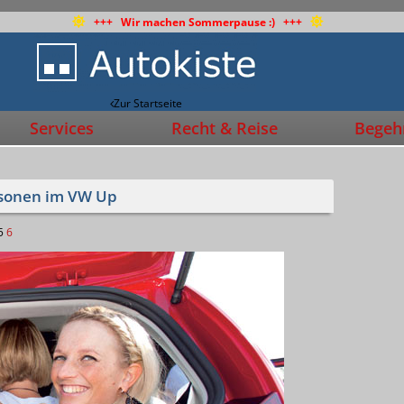
+++ Wir machen Sommerpause :) +++
Zur Startseite
Services
Recht & Reise
Begehr
rsonen im VW Up
5
6