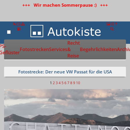
+++ Wir machen Sommerpause :) +++
Recht
Zur Startseite
PS-
Fotostrecken
Services
&
Begehrlichkeiten
Archi
Geflüster
Reise
Fotostrecke: Der neue VW Passat für die USA
1
2
3
4
5
6
7
8
9
10