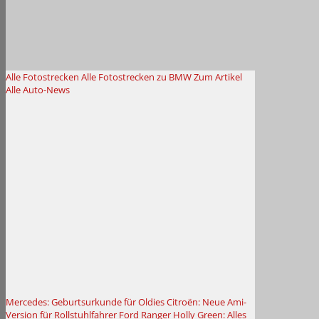
Alle Fotostrecken
Alle Fotostrecken zu BMW
Zum Artikel
Alle Auto-News
Mercedes: Geburtsurkunde für Oldies
Citroën: Neue Ami-
Version für Rollstuhlfahrer
Ford Ranger Holly Green: Alles