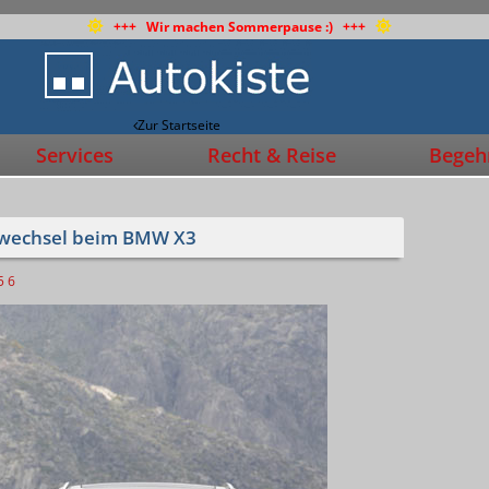
+++ Wir machen Sommerpause :) +++
Zur Startseite
Services
Recht & Reise
Begehr
swechsel beim BMW X3
5
6