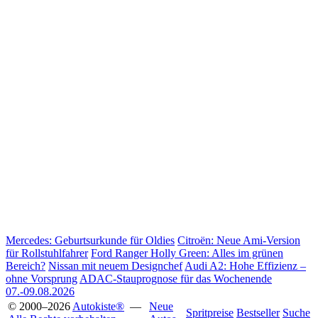
Mercedes: Geburtsurkunde für Oldies
Citroën: Neue Ami-Version
für Rollstuhlfahrer
Ford Ranger Holly Green: Alles im grünen
Bereich?
Nissan mit neuem Designchef
Audi A2: Hohe Effizienz –
ohne Vorsprung
ADAC-Stauprognose für das Wochenende
07.-09.08.2026
© 2000–2026
Autokiste®
—
Neue
Spritpreise
Bestseller
Suche