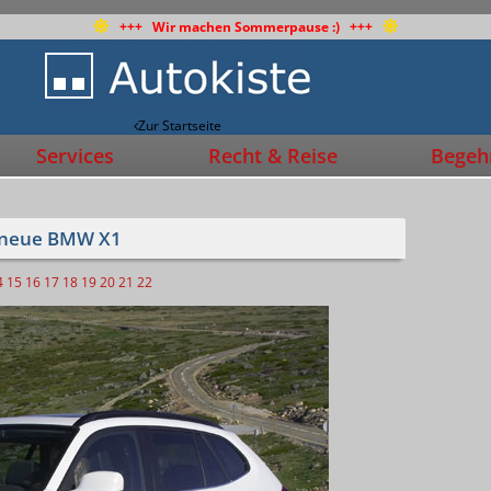
+++ Wir machen Sommerpause :) +++
Zur Startseite
Services
Recht & Reise
Begehr
r neue BMW X1
4
15
16
17
18
19
20
21
22