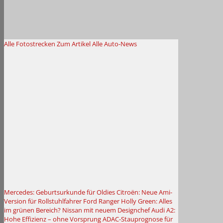
Alle Fotostrecken
Zum Artikel
Alle Auto-News
Mercedes: Geburtsurkunde für Oldies
Citroën: Neue Ami-
Version für Rollstuhlfahrer
Ford Ranger Holly Green: Alles
im grünen Bereich?
Nissan mit neuem Designchef
Audi A2:
Hohe Effizienz – ohne Vorsprung
ADAC-Stauprognose für