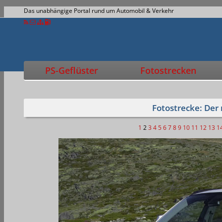
Das unabhängige Portal rund um Automobil & Verkehr
PS-Geflüster
Fotostrecken
Fotostrecke: De
1
2
3
4
5
6
7
8
9
10
11
12
13
1