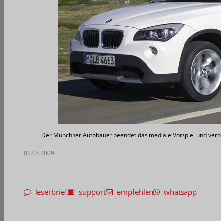
Der Münchner Autobauer beendet das mediale Vorspiel und veröff
02.07.2009
leserbrief
support
empfehlen
whatsapp