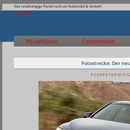
Das unabhängige Portal rund um Automobil & Verkehr
PS-Geflüster
Fotostrecken
Fotostrecke: Der n
1
2
3
4
5
6
7
8
9
10
11
1