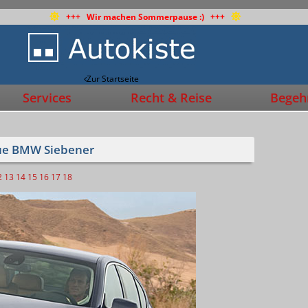
+++ Wir machen Sommerpause :) +++
Zur Startseite
Services
Recht & Reise
Begehr
eue BMW Siebener
2
13
14
15
16
17
18