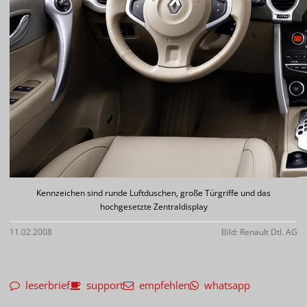
Kennzeichen sind runde Luftduschen, große Türgriffe und das
hochgesetzte Zentraldisplay
11.02.2008
Bild: Renault Dtl. AG
leserbrief
support
empfehlen
whatsapp