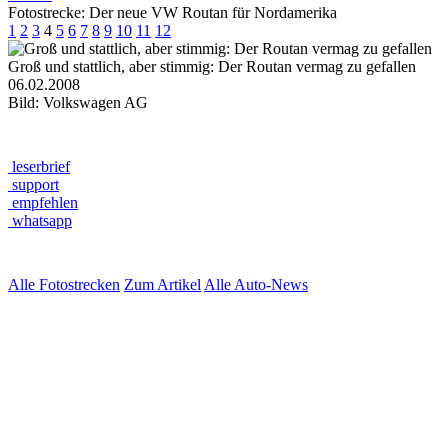
Fotostrecke: Der neue VW Routan für Nordamerika
1
2
3
4
5
6
7
8
9
10
11
12
Groß und stattlich, aber stimmig: Der Routan vermag zu gefallen
06.02.2008
Bild: Volkswagen AG
leserbrief
support
empfehlen
whatsapp
Alle Fotostrecken
Zum Artikel
Alle Auto-News