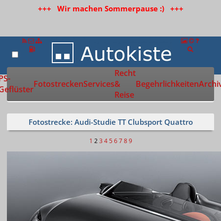
+++ Wir machen Sommerpause :) +++
Recht
Zur Startseite
PS-
Fotostrecken
Services
&
Begehrlichkeiten
Archi
Geflüster
Reise
Fotostrecke: Audi-Studie TT Clubsport Quattro
1
2
3
4
5
6
7
8
9