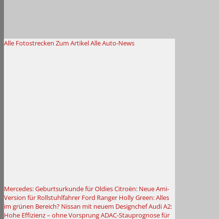
Alle Fotostrecken
Zum Artikel
Alle Auto-News
Mercedes: Geburtsurkunde für Oldies
Citroën: Neue Ami-
Version für Rollstuhlfahrer
Ford Ranger Holly Green: Alles
im grünen Bereich?
Nissan mit neuem Designchef
Audi A2:
Hohe Effizienz – ohne Vorsprung
ADAC-Stauprognose für