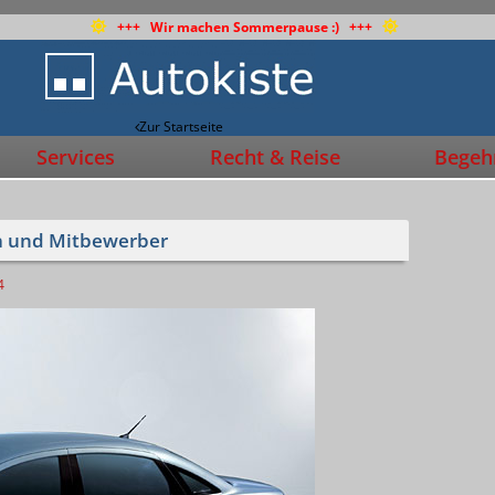
+++ Wir machen Sommerpause :) +++
Zur Startseite
Services
Recht & Reise
Begehr
ea und Mitbewerber
4