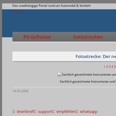
Das unabhängige Portal rund um Automobil & Verkehr
PS-Geflüster
Fotostrecken
Fotostrecke: Der n
1
2
3
4
5
Sachlich gezeichnete Instrumente und M
14.03.2006
leserbrief
support
empfehlen
whatsapp