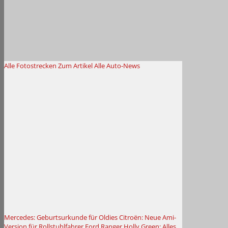
Alle Fotostrecken
Zum Artikel
Alle Auto-News
Mercedes: Geburtsurkunde für Oldies
Citroën: Neue Ami-
Version für Rollstuhlfahrer
Ford Ranger Holly Green: Alles