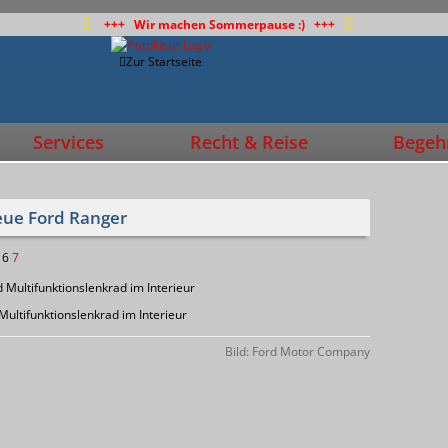
+++ Wir machen Sommerpause :) +++
Zur Startseite
Services
Recht & Reise
Begehr
eue Ford Ranger
6
7
ultifunktionslenkrad im Interieur
Bild: Ford Motor Company