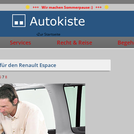
+++ Wir machen Sommerpause :) +++
Zur Startseite
Services
Recht & Reise
Begehr
 für den Renault Espace
6
7
8