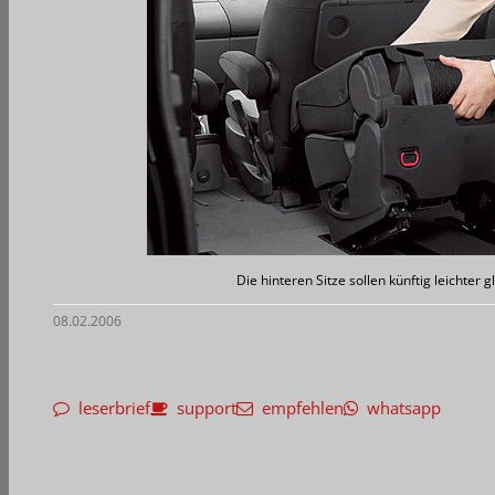
Die hinteren Sitze sollen künftig leichter
08.02.2006
leserbrief
support
empfehlen
whatsapp