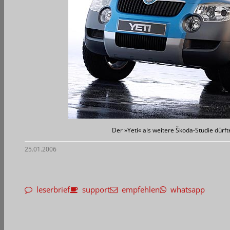
Der »Yeti« als weitere Škoda-Studie dür
25.01.2006
leserbrief
support
empfehlen
whatsapp