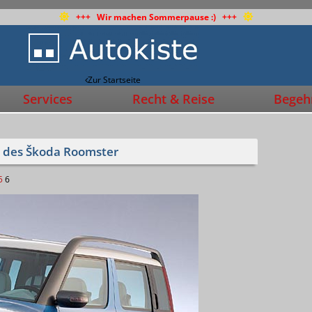
+++ Wir machen Sommerpause :) +++
Zur Startseite
Services
Recht & Reise
Begehr
er des Škoda Roomster
5
6