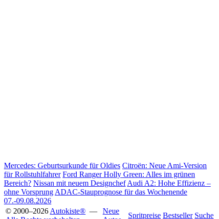
Mercedes: Geburtsurkunde für Oldies
Citroën: Neue Ami-Version
für Rollstuhlfahrer
Ford Ranger Holly Green: Alles im grünen
Bereich?
Nissan mit neuem Designchef
Audi A2: Hohe Effizienz –
ohne Vorsprung
ADAC-Stauprognose für das Wochenende
07.-09.08.2026
© 2000–2026
Autokiste®
—
Neue
Spritpreise
Bestseller
Suche