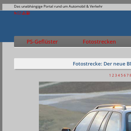
Das unabhängige Portal rund um Automobil & Verkehr
PS-Geflüster
Fotostrecken
Fotostrecke: Der neue B
1
2
3
4
5
6
7