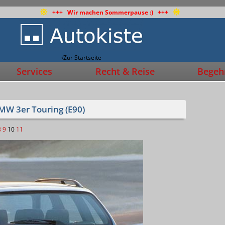
+++ Wir machen Sommerpause :) +++
Zur Startseite
Services
Recht & Reise
Begehr
MW 3er Touring (E90)
8
9
10
11