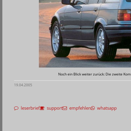
Noch ein Blick weiter zurück: Die zweite Kom
19.04.2005
leserbrief
support
empfehlen
whatsapp