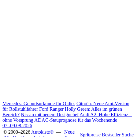
Mercedes: Geburtsurkunde für Oldies
Citroën: Neue Ami-Version
für Rollstuhlfahrer
Ford Ranger Holly Green: Alles im grünen
Bereich?
Nissan mit neuem Designchef
Audi A2: Hohe Effizienz –
ohne Vorsprung
ADAC-Stauprognose für das Wochenende
07.-09.08.2026
© 2000–2026
Autokiste®
—
Neue
Spritpreise
Bestseller
Suche