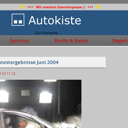
+++ Wir machen Sommerpause :) +++
Zur Startseite
Services
Recht & Reise
Begehr
testergebnisse Juni 2004
9
10
11
12