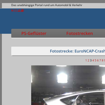
Das unabhängige Portal rund um Automobil & Verkehr
PS-Geflüster
Fotostrecken
Fotostrecke: EuroNCAP-Crash
1
2
3
4
5
6
7
8