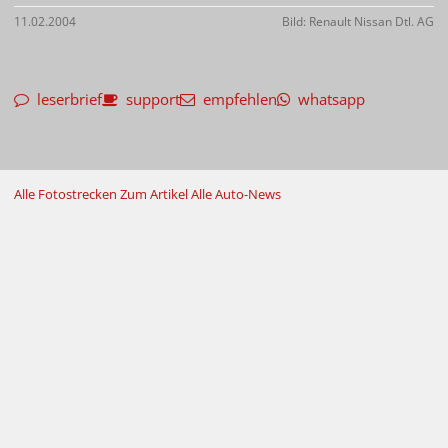
11.02.2004
Bild: Renault Nissan Dtl. AG
leserbrief
support
empfehlen
whatsapp
Alle Fotostrecken
Zum Artikel
Alle Auto-News