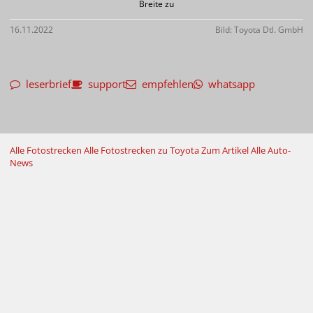
Breite zu
16.11.2022
Bild: Toyota Dtl. GmbH
leserbrief
support
empfehlen
whatsapp
Alle Fotostrecken
Alle Fotostrecken zu Toyota
Zum Artikel
Alle Auto-
News