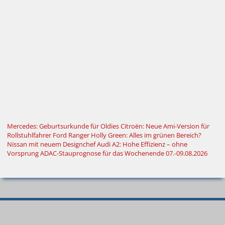
Mercedes: Geburtsurkunde für Oldies
Citroën: Neue Ami-Version für
Rollstuhlfahrer
Ford Ranger Holly Green: Alles im grünen Bereich?
Nissan mit neuem Designchef
Audi A2: Hohe Effizienz – ohne
Vorsprung
ADAC-Stauprognose für das Wochenende 07.-09.08.2026
© 2000–2026
Autokiste®
—
Alle
Neue
Spritpreise
Bestseller
Suche
Rechte vorbehalten
.
Autos