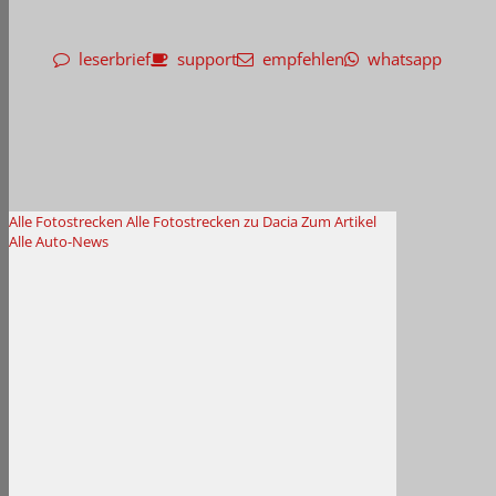
leserbrief
support
empfehlen
whatsapp
Alle Fotostrecken
Alle Fotostrecken zu Dacia
Zum Artikel
Alle Auto-News