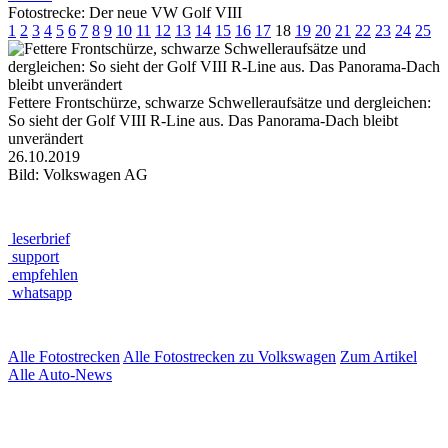
Fotostrecke: Der neue VW Golf VIII
1
2
3
4
5
6
7
8
9
10
11
12
13
14
15
16
17
18
19
20
21
22
23
24
25
Fettere Frontschürze, schwarze Schwelleraufsätze und dergleichen:
So sieht der Golf VIII R-Line aus. Das Panorama-Dach bleibt
unverändert
26.10.2019
Bild: Volkswagen AG
leserbrief
support
empfehlen
whatsapp
Alle Fotostrecken
Alle Fotostrecken zu Volkswagen
Zum Artikel
Alle Auto-News