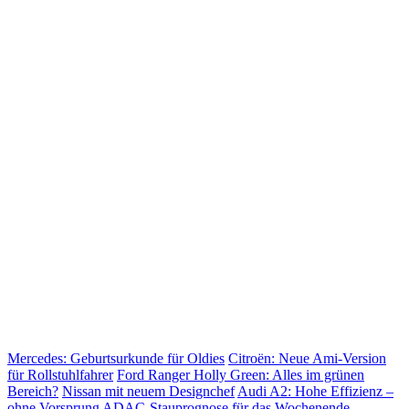
Mercedes: Geburtsurkunde für Oldies
Citroën: Neue Ami-Version
für Rollstuhlfahrer
Ford Ranger Holly Green: Alles im grünen
Bereich?
Nissan mit neuem Designchef
Audi A2: Hohe Effizienz –
ohne Vorsprung
ADAC-Stauprognose für das Wochenende