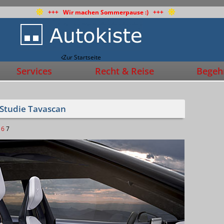
+++ Wir machen Sommerpause :) +++
Zur Startseite
Services
Recht & Reise
Begehr
-Studie Tavascan
6
7