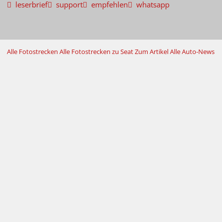
leserbrief
support
empfehlen
whatsapp
Alle Fotostrecken
Alle Fotostrecken zu Seat
Zum Artikel
Alle Auto-News