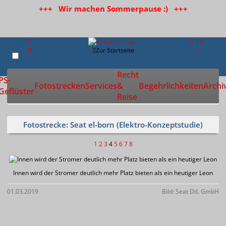
+++ Wir machen Sommerpause :) +++
Zur Startseite
Recht
PS-
Fotostrecken
Services
&
Begehrlichkeiten
Archi
Geflüster
Reise
Fotostrecke: Seat el-born (Elektro-Konzeptstudie)
1
2
3
4
5
6
7
8
Innen wird der Stromer deutlich mehr Platz bieten als ein heutiger Leon
01.03.2019
Bild: Seat Dtl. GmbH