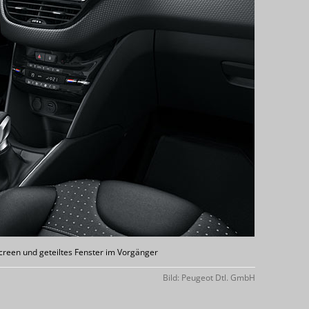
creen und geteiltes Fenster im Vorgänger
Bild: Peugeot Dtl. GmbH