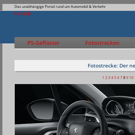
Das unabhängige Portal rund um Automobil & Verkehr
PS-Geflüster
Fotostrecken
Fotostrecke: Der n
1
2
3
4
5
6
7
8
9
10