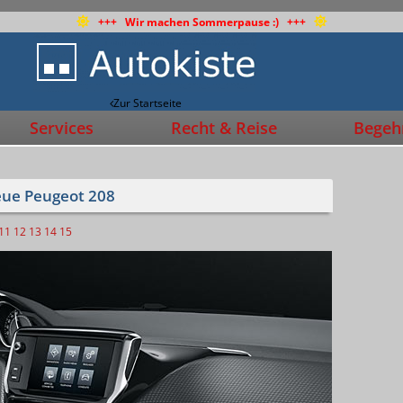
+++ Wir machen Sommerpause :) +++
Zur Startseite
Services
Recht & Reise
Begehr
eue Peugeot 208
11
12
13
14
15