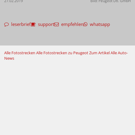
27.02.2019
Bild: Peugeot Dtl. GmbH
leserbrief
support
empfehlen
whatsapp
Alle Fotostrecken
Alle Fotostrecken zu Peugeot
Zum Artikel
Alle Auto-
News