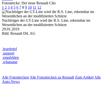
Fotostrecke: Der neue Renault Clio
1
2
3
4
5
6
7
8
9
10
11
12
Nachfolger der GT-Line wird die R.S. Line, erkennbar im
Wesentlichen an der modifizierten Schürze
29.01.2019
Bild: Renault Dtl. AG
leserbrief
support
empfehlen
whatsapp
Alle Fotostrecken
Alle Fotostrecken zu Renault
Zum Artikel
Alle
Auto-News