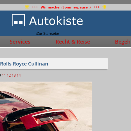
+++ Wir machen Sommerpause :) +++
Zur Startseite
Services
Recht & Reise
Begehr
 Rolls-Royce Cullinan
0
11
12
13
14