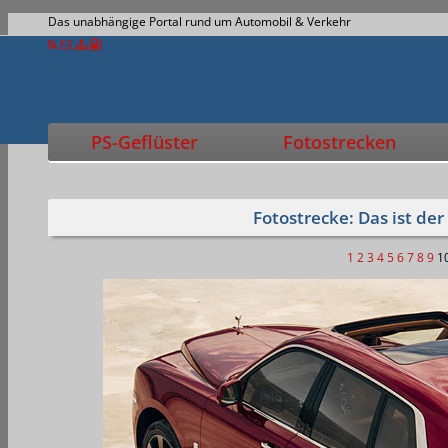
Das unabhängige Portal rund um Automobil & Verkehr
PS-Geflüster
Fotostrecken
Fotostrecke: Das ist der
1
2
3
4
5
6
7
8
9
1