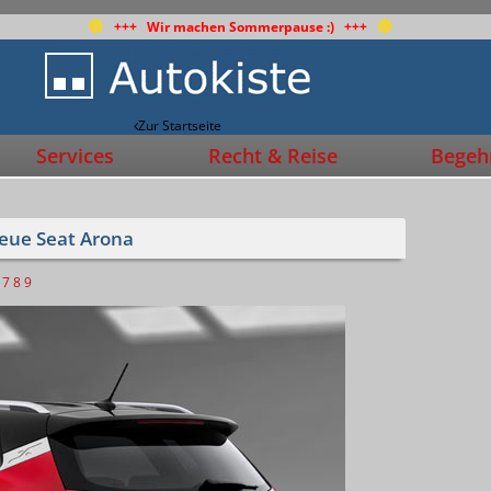
+++ Wir machen Sommerpause :) +++
Zur Startseite
Services
Recht & Reise
Begehr
neue Seat Arona
7
8
9