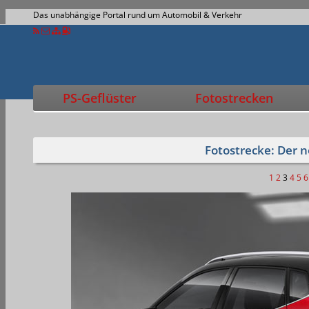
Das unabhängige Portal rund um Automobil & Verkehr
PS-Geflüster
Fotostrecken
Fotostrecke: Der 
1
2
3
4
5
6