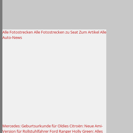
Alle Fotostrecken
Alle Fotostrecken zu Seat
Zum Artikel
Alle
Auto-News
Mercedes: Geburtsurkunde für Oldies
Citroën: Neue Ami-
Version für Rollstuhlfahrer
Ford Ranger Holly Green: Alles