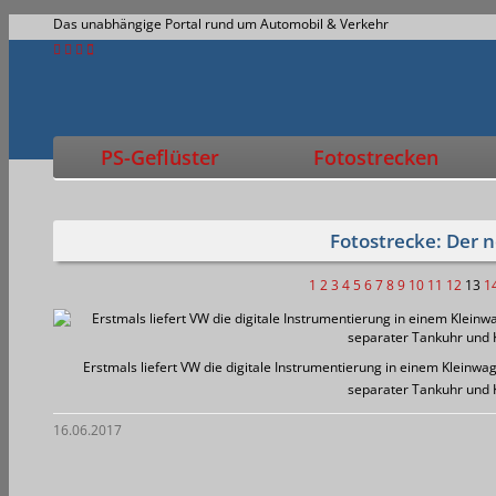
Das unabhängige Portal rund um Automobil & Verkehr
PS-Geflüster
Fotostrecken
Fotostrecke: Der 
1
2
3
4
5
6
7
8
9
10
11
12
13
1
Erstmals liefert VW die digitale Instrumentierung in einem Kleinwa
separater Tankuhr und
16.06.2017