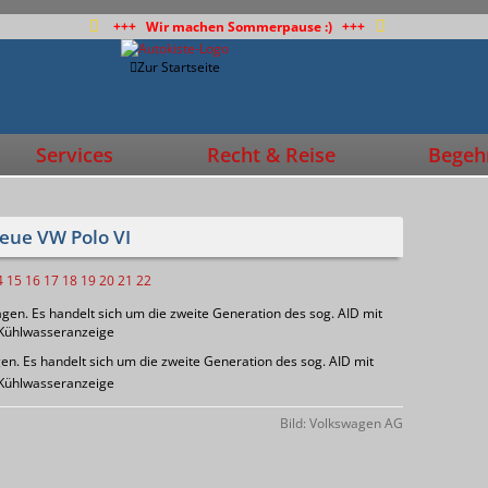
+++ Wir machen Sommerpause :) +++
Zur Startseite
Services
Recht & Reise
Begehr
neue VW Polo VI
4
15
16
17
18
19
20
21
22
gen. Es handelt sich um die zweite Generation des sog. AID mit
 Kühlwasseranzeige
Bild: Volkswagen AG