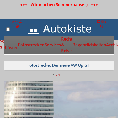
+++ Wir machen Sommerpause :) +++
Recht
Zur Startseite
PS-
Fotostrecken
Services
&
Begehrlichkeiten
Archi
Geflüster
Reise
Fotostrecke: Der neue VW Up GTI
1
2
3
4
5