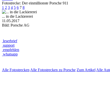
Fotostrecke: Der einmillionste Porsche 911
1
2
3
4
5
6
7
8
... in die Lackiererei
11.05.2017
Bild: Porsche AG
leserbrief
support
empfehlen
whatsapp
Alle Fotostrecken
Alle Fotostrecken zu Porsche
Zum Artikel
Alle Au