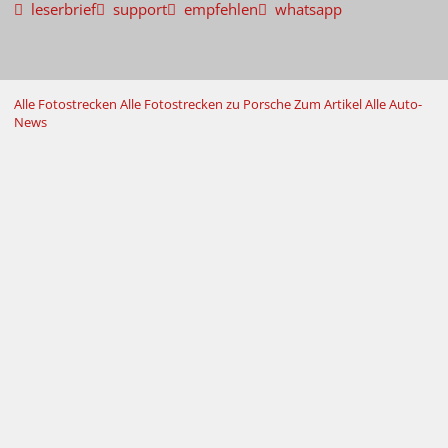
leserbrief
support
empfehlen
whatsapp
Alle Fotostrecken
Alle Fotostrecken zu Porsche
Zum Artikel
Alle Auto-
News