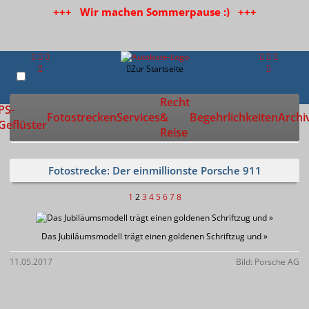
+++ Wir machen Sommerpause :) +++
Zur Startseite
Recht
PS-
Fotostrecken
Services
&
Begehrlichkeiten
Archi
Geflüster
Reise
Fotostrecke: Der einmillionste Porsche 911
1
2
3
4
5
6
7
8
Das Jubiläumsmodell trägt einen goldenen Schriftzug und »
11.05.2017
Bild: Porsche AG