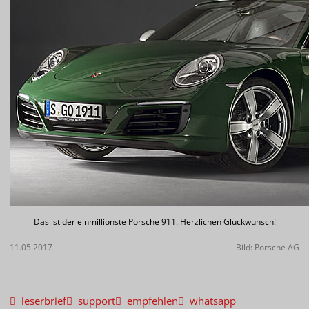
Das ist der einmillionste Porsche 911. Herzlichen Glückwunsch!
11.05.2017
Bild: Porsche AG
leserbrief
support
empfehlen
whatsapp