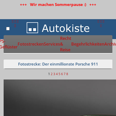
+++ Wir machen Sommerpause :) +++
Recht
Zur Startseite
PS-
Fotostrecken
Services
&
Begehrlichkeiten
Archi
Geflüster
Reise
Fotostrecke: Der einmillionste Porsche 911
1
2
3
4
5
6
7
8