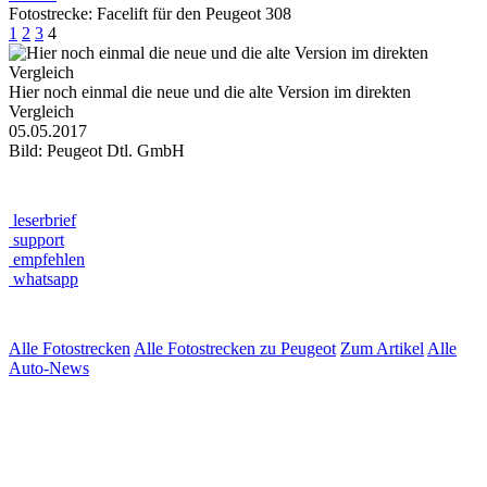
Fotostrecke: Facelift für den Peugeot 308
1
2
3
4
Hier noch einmal die neue und die alte Version im direkten
Vergleich
05.05.2017
Bild: Peugeot Dtl. GmbH
leserbrief
support
empfehlen
whatsapp
Alle Fotostrecken
Alle Fotostrecken zu Peugeot
Zum Artikel
Alle
Auto-News