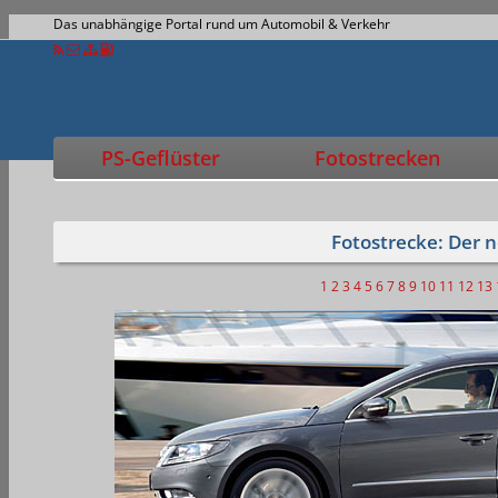
Das unabhängige Portal rund um Automobil & Verkehr
PS-Geflüster
Fotostrecken
Fotostrecke: Der 
1
2
3
4
5
6
7
8
9
10
11
12
13