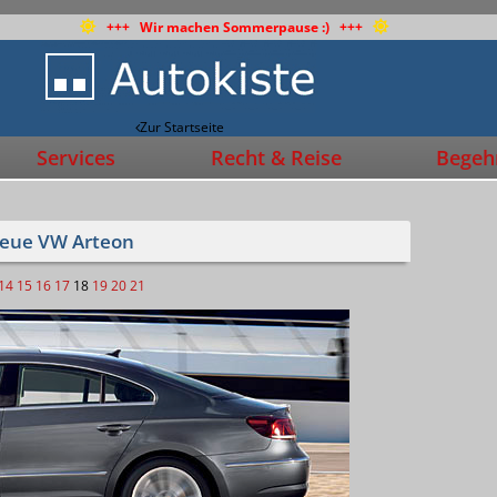
+++ Wir machen Sommerpause :) +++
Zur Startseite
Services
Recht & Reise
Begehr
neue VW Arteon
14
15
16
17
18
19
20
21