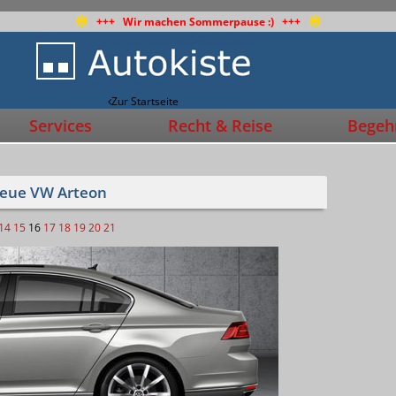
+++ Wir machen Sommerpause :) +++
Zur Startseite
Services
Recht & Reise
Begehr
neue VW Arteon
14
15
16
17
18
19
20
21