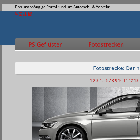
Das unabhängige Portal rund um Automobil & Verkehr
PS-Geflüster
Fotostrecken
Fotostrecke: Der 
1
2
3
4
5
6
7
8
9
10
11
12
13