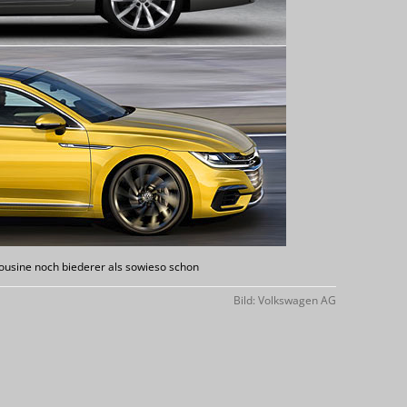
usine noch biederer als sowieso schon
Bild: Volkswagen AG