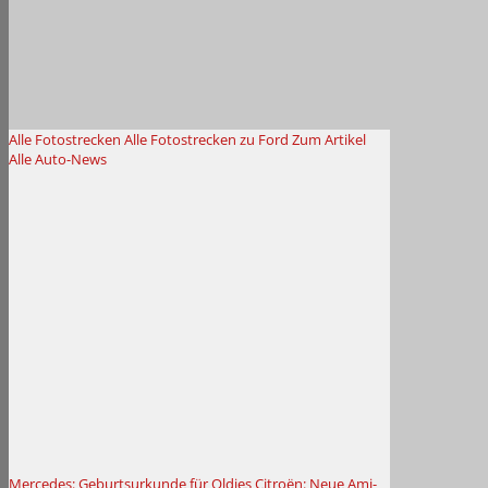
Alle Fotostrecken
Alle Fotostrecken zu Ford
Zum Artikel
Alle Auto-News
Mercedes: Geburtsurkunde für Oldies
Citroën: Neue Ami-