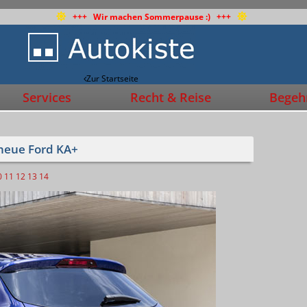
+++ Wir machen Sommerpause :) +++
Zur Startseite
Services
Recht & Reise
Begehr
 neue Ford KA+
0
11
12
13
14