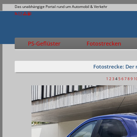
Das unabhängige Portal rund um Automobil & Verkehr
PS-Geflüster
Fotostrecken
Fotostrecke: Der
1
2
3
4
5
6
7
8
9
1