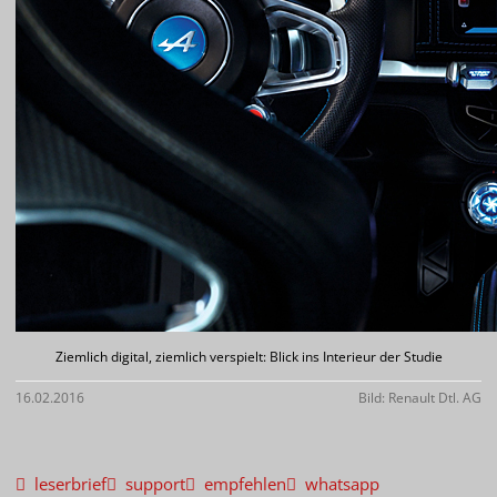
Ziemlich digital, ziemlich verspielt: Blick ins Interieur der Studie
16.02.2016
Bild: Renault Dtl. AG
leserbrief
support
empfehlen
whatsapp