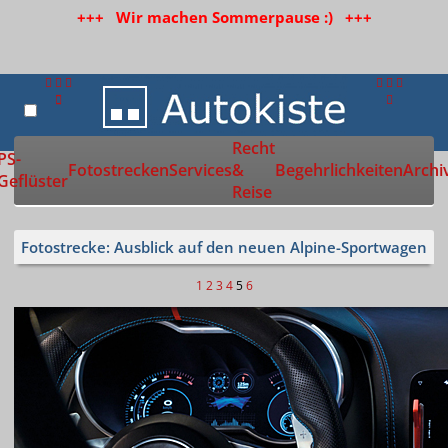
+++ Wir machen Sommerpause :) +++
Recht
Zur Startseite
PS-
Fotostrecken
Services
&
Begehrlichkeiten
Archi
Geflüster
Reise
Fotostrecke: Ausblick auf den neuen Alpine-Sportwagen
1
2
3
4
5
6