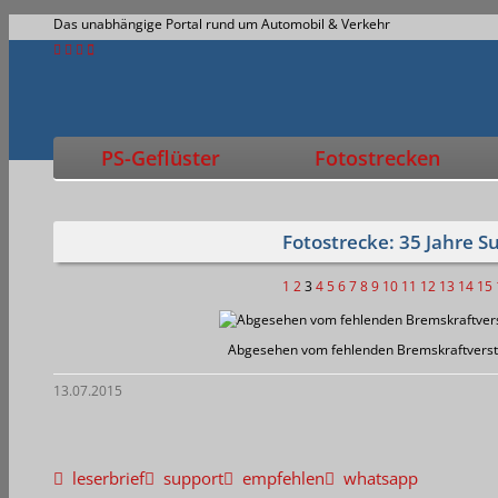
Das unabhängige Portal rund um Automobil & Verkehr
PS-Geflüster
Fotostrecken
Fotostrecke: 35 Jahre S
1
2
3
4
5
6
7
8
9
10
11
12
13
14
15
Abgesehen vom fehlenden Bremskraftverstär
13.07.2015
leserbrief
support
empfehlen
whatsapp