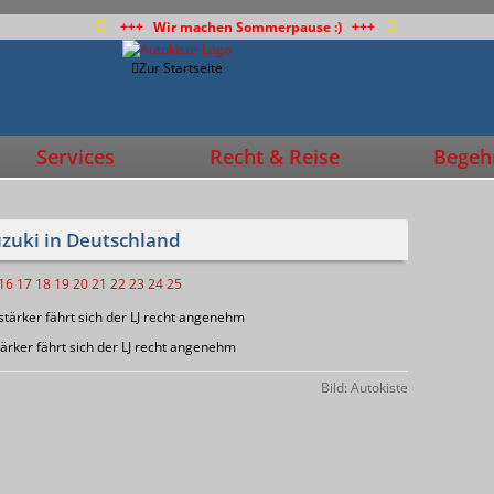
+++ Wir machen Sommerpause :) +++
Zur Startseite
Services
Recht & Reise
Begehr
uzuki in Deutschland
16
17
18
19
20
21
22
23
24
25
ker fährt sich der LJ recht angenehm
Bild: Autokiste