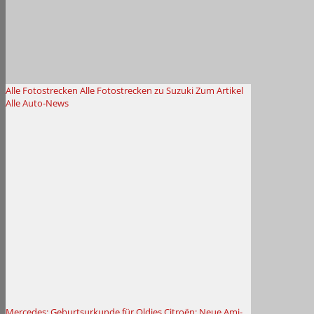
Alle Fotostrecken
Alle Fotostrecken zu Suzuki
Zum Artikel
Alle Auto-News
Mercedes: Geburtsurkunde für Oldies
Citroën: Neue Ami-