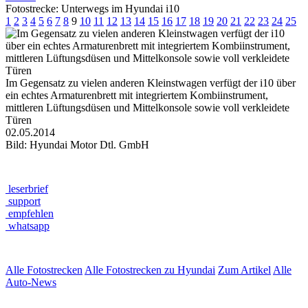
Fotostrecke: Unterwegs im Hyundai i10
1
2
3
4
5
6
7
8
9
10
11
12
13
14
15
16
17
18
19
20
21
22
23
24
25
Im Gegensatz zu vielen anderen Kleinstwagen verfügt der i10 über
ein echtes Armaturenbrett mit integriertem Kombiinstrument,
mittleren Lüftungsdüsen und Mittelkonsole sowie voll verkleidete
Türen
02.05.2014
Bild: Hyundai Motor Dtl. GmbH
leserbrief
support
empfehlen
whatsapp
Alle Fotostrecken
Alle Fotostrecken zu Hyundai
Zum Artikel
Alle
Auto-News