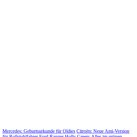
Mercedes: Geburtsurkunde für Oldies
Citroën: Neue Ami-Version
für Rollstuhlfahrer
Ford Ranger Holly Green: Alles im grünen