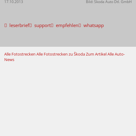
17.10.2013
Bild: Škoda Auto Dtl. GmbH
leserbrief
support
empfehlen
whatsapp
Alle Fotostrecken
Alle Fotostrecken zu Škoda
Zum Artikel
Alle Auto-
News