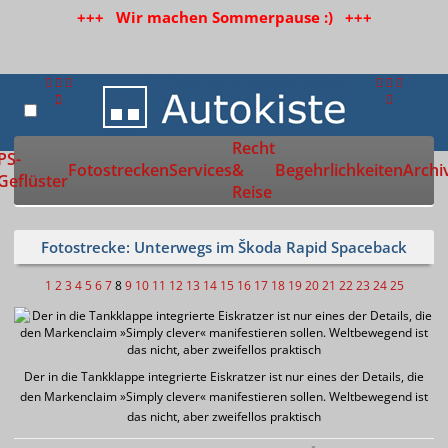
+++ Wir machen Sommerpause :) +++
Recht
Zur Startseite
PS-
Fotostrecken
Services
&
Begehrlichkeiten
Archi
Geflüster
Reise
Fotostrecke: Unterwegs im Škoda Rapid Spaceback
1
2
3
4
5
6
7
8
9
10
11
12
13
14
15
16
17
18
19
20
21
22
23
24
25
Der in die Tankklappe integrierte Eiskratzer ist nur eines der Details, die
den Markenclaim »Simply clever« manifestieren sollen. Weltbewegend ist
das nicht, aber zweifellos praktisch