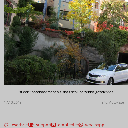
... ist der Spaceback mehr als klassisch und zeitlos gezeichnet
17.10.2013
Bild: Autokiste
leserbrief
support
empfehlen
whatsapp